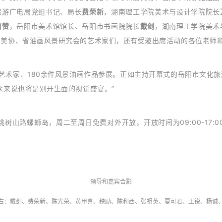
旅游广电局党组书记、局长
费荣新
，湖南理工学院美术与设计学院院长
何赞
，岳阳市美术馆馆长、岳阳市书画院院长
戴剑
，湖南理工学院美术
省美协、省油画风景研究会的艺术家们，还有受邀出席活动的各位老师
艺术家、180余件风景油画作品参展。正如主持开幕式的
岳阳市文化旅
众来说也将是别开生面的视觉盛宴。”
山路螺蛳岛，周二至周日免费对外开放，开放时间为09:00-17:0
领导和嘉宾合影
右：戴剑
、费荣新、陈光荣、黄甲喜、秧励、陈和西、
张祖英
、夏可君、王锐、杨诚