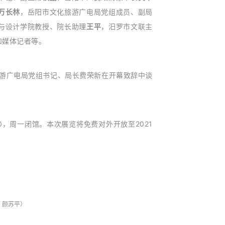
万长林
，
岳阳市文化旅游广电局党组成员、副局
与设计学院教授、院长助理
王平
，汨罗市文联主
和媒体记者等。
游广电局党组书记、局长
费荣新在开幕致辞中谈
0，周一闭馆。本次展览将免费对外开放至2021
、
颜苏平
）