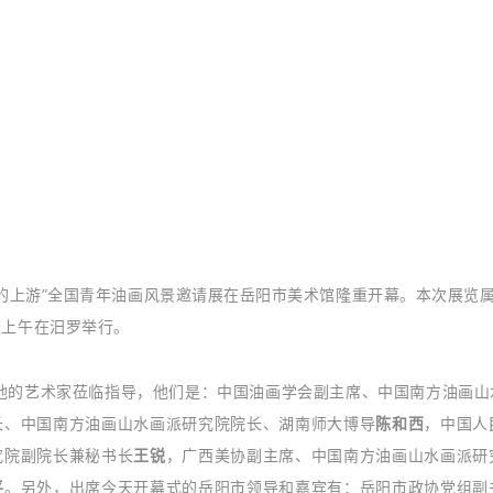
墨水的上游”全国青年油画风景邀请展在岳阳市美术馆隆重开幕。
本次展览属
天上午在汨罗举行。
地的艺术家莅临指导，他们是：中国油画学会副主席、中国南方油画山
长、中国南方油画山水画派研究院院长、湖南师大博导
陈和西
，中国人
究院副院长兼秘书长
王锐
，广西美协副主席、中国南方油画山水画派研
平
。另外，出席今天开幕式的岳阳市领导和嘉宾有：岳阳市政协党组副