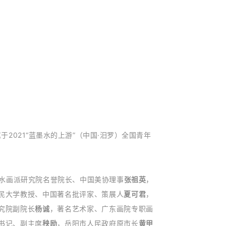
于2021“蓝墨水的上游”（中国·汨罗）全国青年
水画派研究院名誉院长、中国美协理事
张祖英
，
民大学教授、中国著名批评家、策展人
夏可君
，
究院副院长
杨诚
，著名艺术家、广东画院专职画
书记、副主席
秧励
，岳阳市人民政府原市长
黄甲