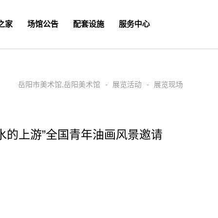
之家
场馆公告
配套设施
服务中心
岳阳市美术馆,岳阳美术馆
-
展览活动
-
展览现场
“蓝墨水的上游”全国青年油画风景邀请