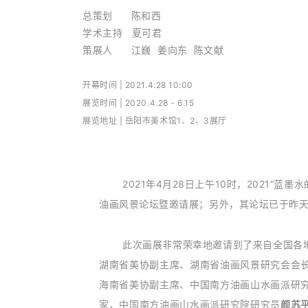
总策划 陈和西
学术主持 夏可君
策展人 江巍 姜向东 陈文献
开幕时间 | 2021.4.28 10:00
展览时间 | 2020.4.28 - 6.15
展览地址 | 岳阳市美术馆1、2、3展厅
2021年4月28日上午10时
，2021“蓝
油画风景论坛暨邀请展；另外，其论坛已于昨
此次画展非常荣幸地邀请到了来自全国各
湖南省美协副主席、湖南省油画风景研究会会
海南省美协副主席、中国南方油画山水画派研
家、中国南方油画山水画派研究院研究员
颜苏