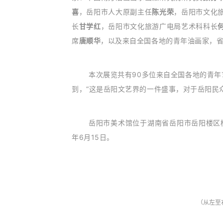
喜
，岳阳市人大原副主任
陈光荣
，岳阳市文化
长
甘学红
，岳阳市文化旅游广电局艺术科科长
席
唐顺华
，以及来自全国各地的青年油画家，
本次展览共有90多位来自全国各地的青年
到，“
这是岳阳文艺界的一件盛事，对于岳阳民
岳阳市美术馆位于湖南省岳阳市岳阳楼区桃树
年6月15日。
（从左至