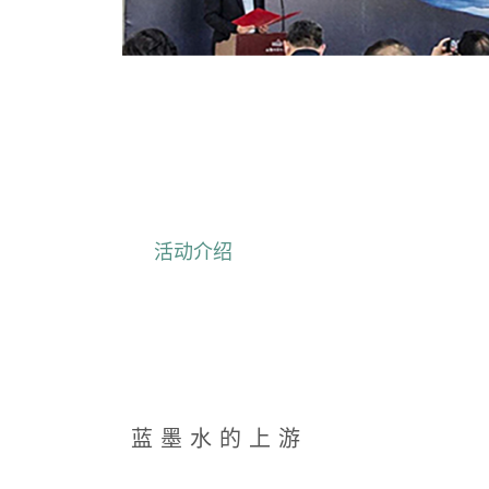
活动介绍
蓝 墨 水 的 上 游