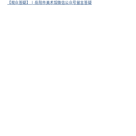
【观众答疑】 | 岳阳市美术馆微信公众号留言答疑
【入馆指南】 | 参观岳阳市美术馆必看指南
监制
| 戴剑
一审
| 万琴
二
审
| 范菽
三审
| 王峰
编辑
| 万琴 谈汨