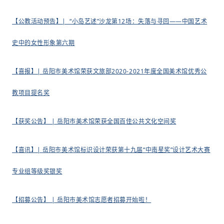
【
公教活动预告】| “小岛艺述”沙龙第12场：失落与寻回——中国艺术
史中的女性形象第六期
【
喜报】| 岳阳市美术馆荣获文旅部2020-2021年度全国美术馆优秀公
教项目提名奖
【获奖公告】 | 岳阳市美术馆荣获全国百佳公共文化空间奖
【
喜讯】| 岳阳市美术馆标识设计荣获第十九届“中南星奖”设计艺术大赛
专业组等级奖银奖
【招募公告】 | 岳阳市美术馆志愿者招募开始啦！