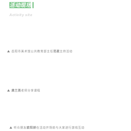
活动现场
Activity site
▲ 岳阳市美术馆公共教育部主任
范菽
主持活动
▲
龚兰英
老师分享课程
▲
听众朋友
欧阳娇
在活动开场前与大家进行游戏互动