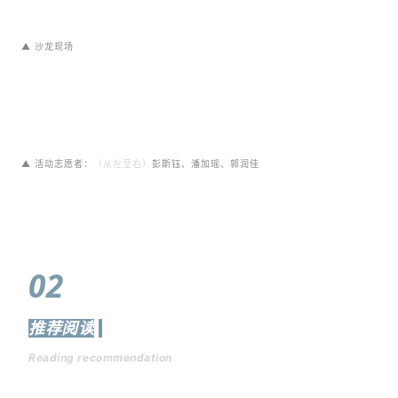
▲
沙龙现场
▲ 活动志愿者：
（从左至右）
彭斯钰、潘加瑶、郭润佳
02
推荐阅读
Reading recommendation