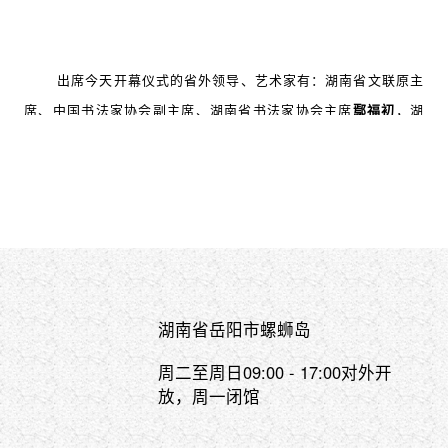
出席今天开幕仪式的省外领导、艺术家有：湖南省文联原主
席、中国书法家协会副主席、湖南省书法家协会主席
鄢福初
，湖
南日报社党组成员、社务委员、副总编辑
夏似飞
，湖南大学中国
简帛书法艺术研究中心主任、岳麓书院二级教授、博士生导师
陈
松长
，中国书协理事、职业道德与行风建设委员会秘书长、湖北
省书协驻会副主席兼秘书长
李劲松
，中国书协理事、湖南省书协
副主席兼秘书长
胡紫桂
，中国书协理事、湖南省书协副主席
崔向
君
，广东省书法家协会副主席、广州美术学院教授
王忠勇
，中国
艺术研究院中国书法院教授、博士生导师
萧文飞
，湖南省残联理
湖南省岳阳市螺蛳岛
事会理事、二级巡视员
侯定旺
，北京大学社会科学部党支部副书
周二至周日09:00 - 17:00对外开
记
李净
，
湖南省书协副主席、中南大学教授
罗红胜
，湖南省书协
放，周一闭馆
主席团成员、长沙市书法家协会主席
陈阳静
，湖南第一师范学院
教授、湖南师大书法研究生导师
苏美华
，邵阳学院文学院书记
黄