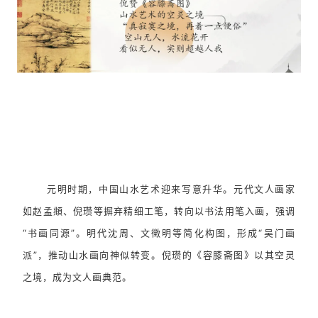
元明时期，中国山水艺术迎来写意升华。元代文人画家
如赵孟頫、倪瓒等摒弃精细工笔，转向以书法用笔入画，强调
“书画同源”。明代沈周、文徵明等简化构图，形成“吴门画
派”，推动山水画向神似转变。倪瓒的《容膝斋图》以其空灵
之境，成为文人画典范。