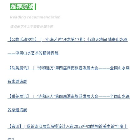
推荐阅读
Reading recommendation
请点击下方文字查看详细内容
【公教活动预告】 | “小岛艺述”沙龙第17期：行旅天地间 情寄山水图
——中国山水艺术的精神传统
【岳美展讯】 | “诗和远方”第四届湖南旅游发展大会———全国山水画
名家邀请展
【岳美展讯】 | “诗和远方”第四届湖南旅游发展大会———全国山水画
名家邀请展
【
喜讯】| 我馆谈汩展览海报设计入选2023中国博物馆美术馆“年度十
佳”！