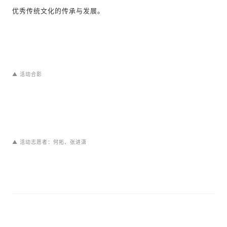
优秀传统文化的传承与发展。
▲
活动合影
▲ 活动志愿者：
何拓
、
张进潇