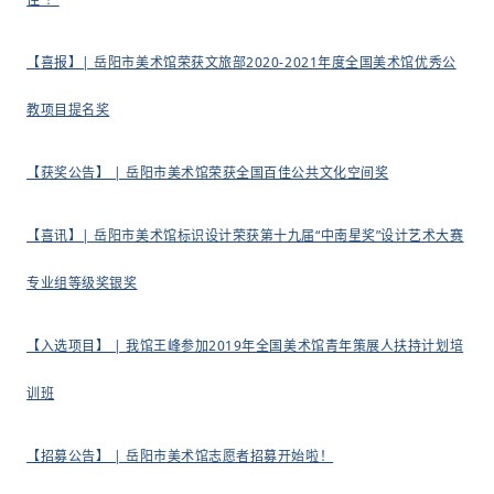
【
喜报】| 岳阳市美术馆荣获文旅部2020-2021年度全国美术馆优秀公
教项目提名奖
【获奖公告】 | 岳阳市美术馆荣获全国百佳公共文化空间奖
【
喜讯】| 岳阳市美术馆标识设计荣获第十九届“中南星奖”设计艺术大赛
专业组等级奖银奖
【入选项目】 | 我馆王峰参加2019年全国美术馆青年策展人扶持计划培
训班
【招募公告】 | 岳阳市美术馆志愿者招募开始啦！