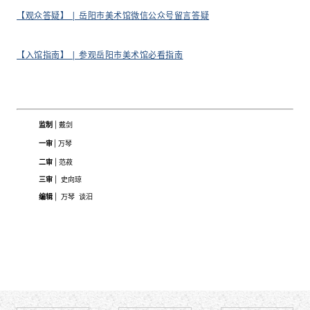
【观众答疑】 | 岳阳市美术馆微信公众号留言答疑
【入馆指南】 | 参观岳阳市美术馆必看指南
监制
| 戴剑
一审
| 万琴
二
审
| 范菽
三审
| 史向琼
编辑
| 万琴 谈汨